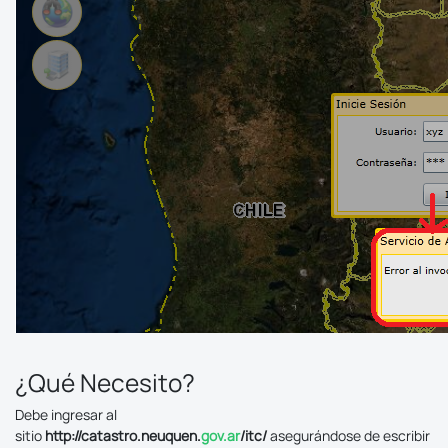
¿Qué Necesito?
Debe ingresar al
sitio
http://catastro.neuquen.
gov.ar
/itc/
asegurándose de escribir